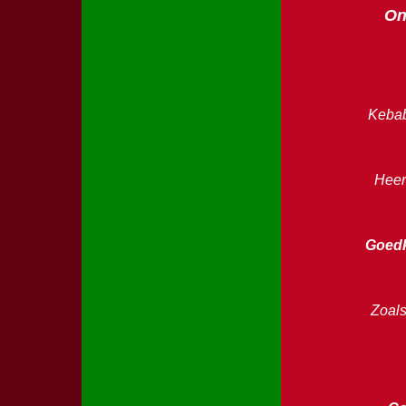
On
Kebab
Heerl
Goedk
Zoals