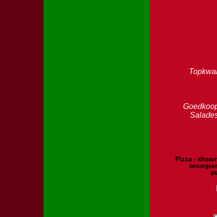
Topkwal
Goedkoop 
Salades
Pizza - shoarm
bezorgser
pi