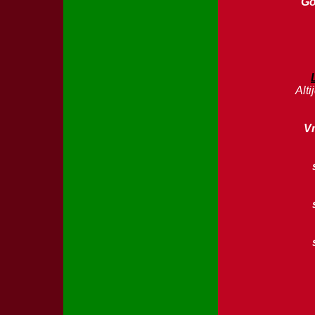
Go
Alti
V