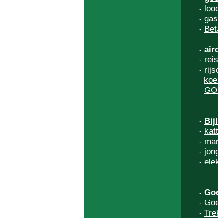
-
loo
-
gas
-
Bet
-
air
-
rei
-
rijs
koe
-
-
GO
-
Bij
-
kat
-
mar
-
jon
-
ele
-
Goe
-
Goe
-
Tre