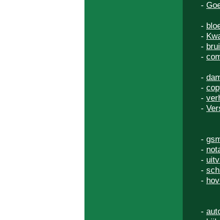
-
Goe
-
blo
-
Kwa
-
bru
-
com
-
dam
-
cop
-
ver
-
Ver
-
gsm
-
not
-
uit
-
sch
-
hov
-
aut