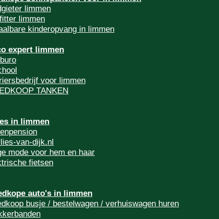
dgieter limmen
fitter limmen
aalbare kinderopvang in limmen
co expert limmen
sburo
chool
riersbedrijf voor limmen
EDKOOP TANKEN
les in limmen
tenpension
lies-van-dijk.nl
ge mode voor hem en haar
ktrische fietsen
dkope auto's in limmen
dkoop busje / bestelwagen / verhuiswagen huren
kkerbanden