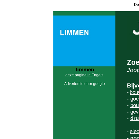
De
Zoe
limmen
Joop
deze pagina in Engels
Advertentie door google
Bijv
-
bou
-
goe
-
bou
-
gev
-
dru
-
elec
-
goe