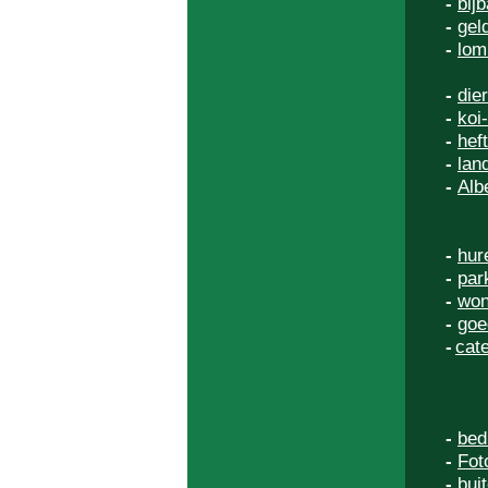
-
bij
-
gel
-
lom
-
die
-
koi
-
hef
-
lan
-
Alb
-
hur
-
par
-
won
-
goe
-
cate
-
bed
-
Fot
-
bui