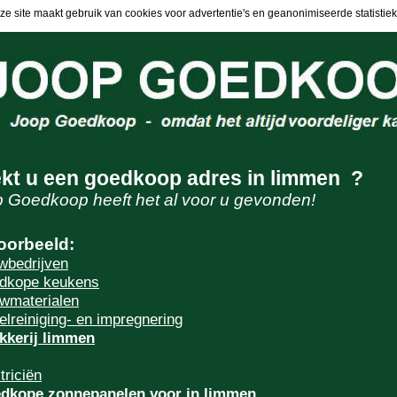
ze site maakt gebruik van cookies voor advertentie's en geanonimiseerde statistiek
kt u een goedkoop adres in limmen ?
 Goedkoop heeft het al voor u gevonden!
oorbeeld:
wbedrijven
dkope keukens
wmaterialen
elreiniging- en impregnering
kkerij limmen
triciën
dkope zonnepanelen voor in limmen