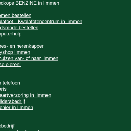
dkope BENZINE in limmen
emen bestellen
lafoot - Kwalafotencentrum in limmen
idsmode bestellen
puterhulp
es- en herenkapper
yshop limmen
huizen van- of naar limmen
se eieren!
 telefoon
aris
vaartverzoring in limmen
ildersbedrijf
enier in limmen
obedrijf