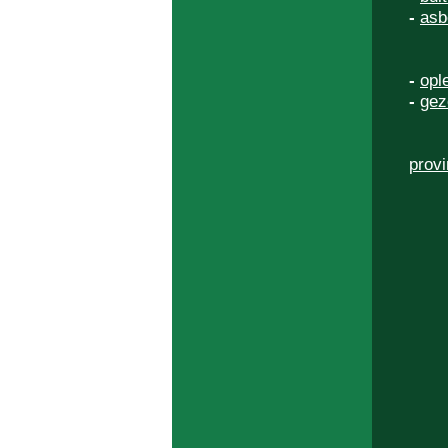
-
asb
-
opl
-
gez
provi