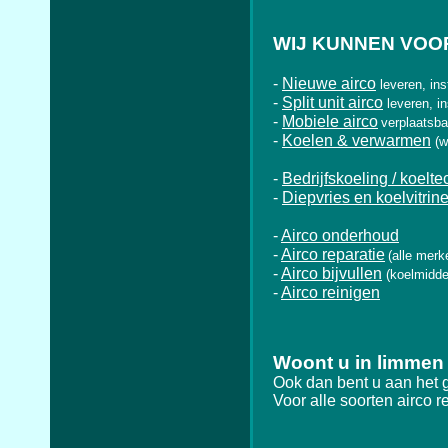
WIJ KUNNEN VOOR
-
Nieuwe airco
leveren, ins
-
Split unit airco
leveren, i
-
Mobiele airco
verplaatsba
-
Koelen & verwarmen
(w
-
Bedrijfskoeling / koelte
-
Diepvries en koelvitrin
-
Airco onderhoud
-
Airco reparatie
(alle merk
-
Airco bijvullen
(koelmidde
-
Airco reinigen
Woont u in limme
Ook dan bent u aan het 
Voor alle soorten airco r