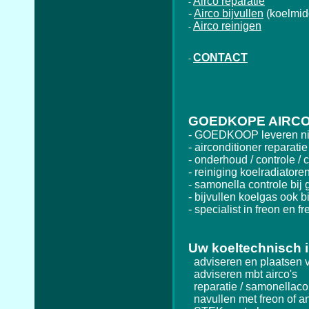
Airco reparatie
-
-
Airco bijvullen
(koelmid
Airco reinigen
-
CONTACT
-
GOEDKOPE AIRCO
- GOEDKOOP leveren nie
- airconditioner reparatie
- onderhoud / controle / c
- reiniging koelradiatore
- samonella controle bij g
- bijvullen koelgas ook bi
- specialist in freon en fr
Uw koeltechnisch i
adviseren en plaatsen va
adviseren mbt airco's
reparatie / samonellacon
navullen met freon of a