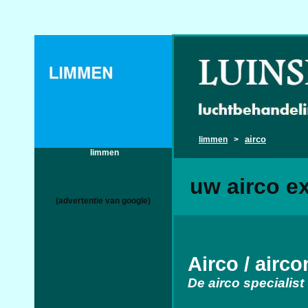
airco
limmen
>
limmen
uw airco e
(advertentie van google)
Airco / airc
De airco specialist