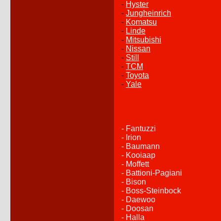
-
Hyster
-
Jungheinrich
-
Komatsu
-
Linde
-
Mitsubishi
-
Nissan
-
Still
-
TCM
-
Toyota
-
Yale
- Fantuzzi
- Irion
- Baumann
- Kooiaap
- Moffett
- Battioni-Pagiani
- Bison
- Boss-Steinbock
- Daewoo
- Doosan
- Halla