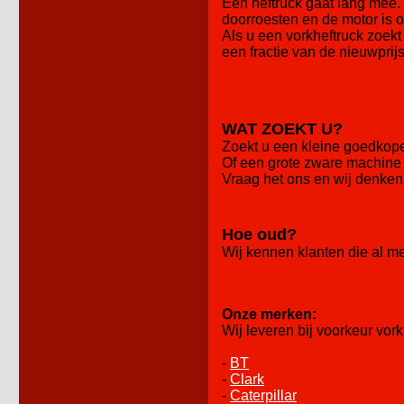
Een heftruck gaat lang mee. 
doorroesten en de motor is 
Als u een vorkheftruck zoekt
een fractie van de nieuwprij
WAT ZOEKT U?
Zoekt u een kleine goedkope 
Of een grote zware machine 
Vraag het ons en wij denken
Hoe oud?
Wij kennen klanten die al m
Onze merken:
Wij leveren bij voorkeur vo
-
BT
-
Clark
-
Caterpillar