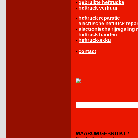
-
gebruikte heftrucks
-
heftruck verhuur
-
heftruck reparatie
-
electrische heftruck repar
-
electronische rijregeling 
-
heftruck banden
-
heftruck-akku
-
contact
WAAROM GEBRUIKT?