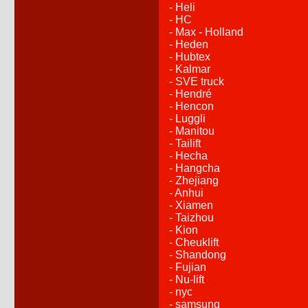
- Heli
- HC
- Max - Holland
- Heden
- Hubtex
- Kalmar
- SVE truck
- Hendré
- Hencon
- Luggli
- Manitou
- Tailift
- Hecha
- Hangcha
- Zhejiang
- Anhui
- Xiamen
- Taizhou
- Kion
- Cheuklift
- Shandong
- Fujian
- Nu-lift
- nyc
- samsung