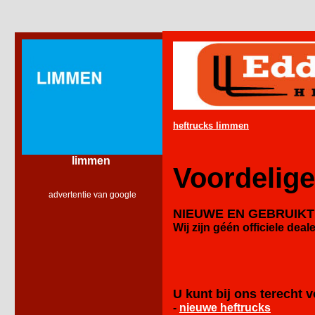
heftrucks limmen
limmen
Voordelige
advertentie van google
NIEUWE EN GEBRUIK
Wij zijn géén officiele
deale
U kunt bij ons terecht v
-
nieuwe heftrucks