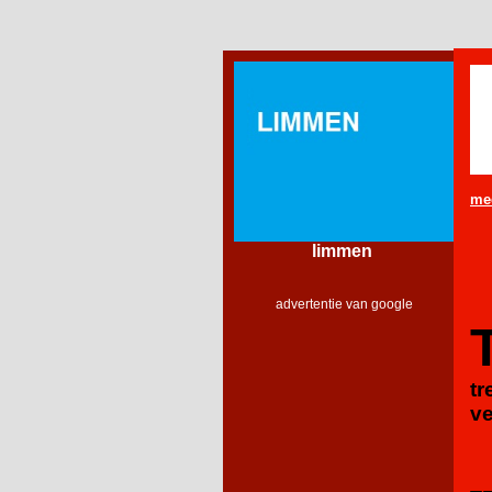
me
limmen
advertentie van google
tr
ve