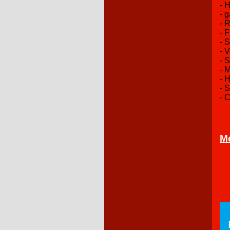
- 
- 
- 
- F
- 
- 
- S
- 
- 
- 
- 
M