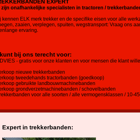
REKKERBANDEN EXPERT
j zijn onafhankelijke specialisten in tractoren / trekkerbande
j kennen ELK merk trekker en de specifike eisen voor alle we
oegen, zaaien, verplegen, spuiten, wegstransport: Vraag ons a
renlange ervaring.
kunt bij ons terecht voor:
ADVIES - gratis voor onze klanten en voor mensen die klant wil
verkoop nieuwe trekkerbanden
verkoop tweedehands tractorbanden (goedkoop)
verkoop gebruikte landbouwmachinebanden
verkoop grondverzetmachinebanden / schovelbanden
Trekkerbanden voor alle soorten / alle vermogensklassen / 10-45
Expert in trekkerbanden: