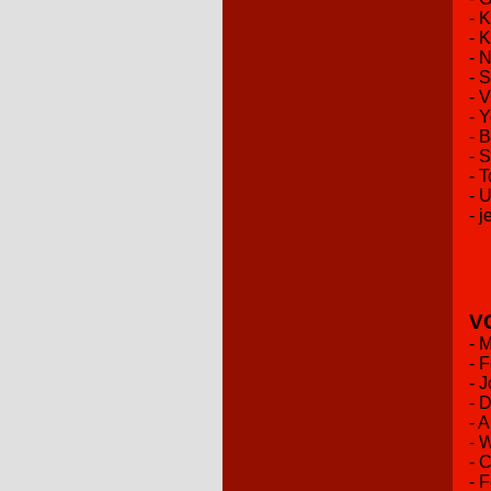
- 
- 
- 
- 
- 
- 
- 
- 
- 
- 
- j
V
- 
- 
- 
- 
- 
- 
- 
- 