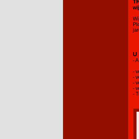
T
wi
Wi
Pl
ja
U 
- 
- 
- 
- 
- 
- 