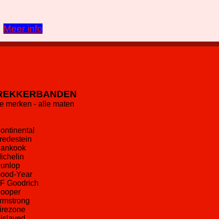
Meer info
REKKERBANDEN
le merken - alle maten
Continental
Vredestein
Hankook
Michelin
Dunlop
Good-Year
BF Goodrich
Cooper
Armstrong
Firezone
Gislaved