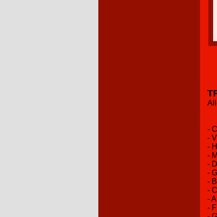
T
Al
- 
- 
- 
- 
- 
- 
- 
- 
- 
- 
- 