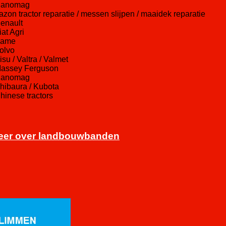
Hanomag
gazon tractor reparatie / messen slijpen / maaidek reparatie
Renault
iat Agri
Same
Volvo
isu / Valtra / Valmet
Massey Ferguson
Hanomag
Shibaura / Kubota
Chinese tractors
eer over landbouwbanden