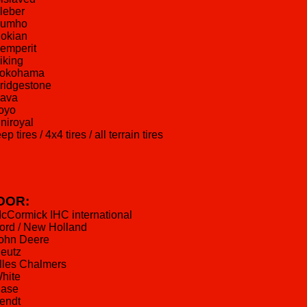
Kleber
Kumho
Nokian
Semperit
Viking
Yokohama
Bridgestone
Sava
Toyo
Uniroyal
eep tires / 4x4 tires / all terrain tires
OOR:
McCormick IHC international
Ford / New Holland
John Deere
Deutz
Alles Chalmers
White
Case
Fendt