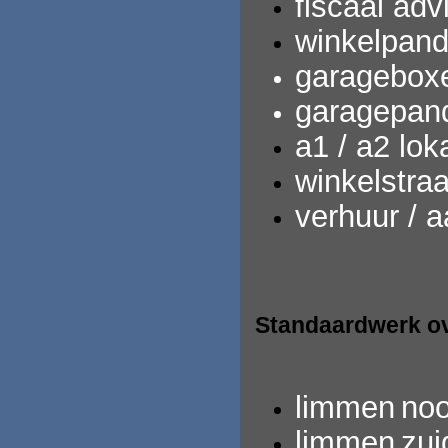
fiscaal adv
winkelpand
garagebox
garagepan
a1 / a2 loka
winkelstra
verhuur / 
Standaardwerk ov
limmen
noo
limmen
zui