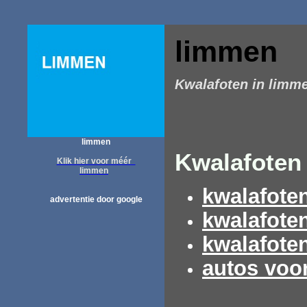
limmen
Kwalafoten in limm
limmen
Kwalafoten 
Klik hier voor méér
limmen
kwalafote
advertentie door google
kwalafote
kwalafote
autos voo