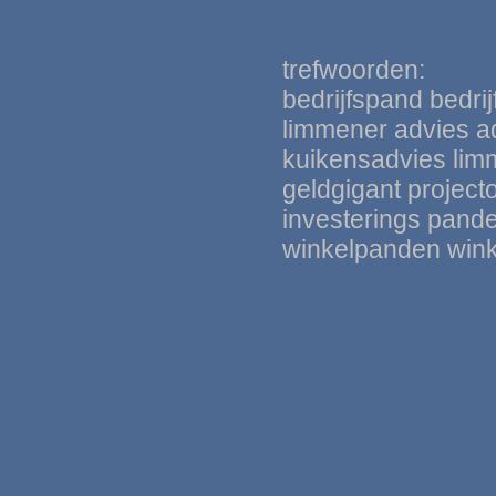
trefwoorden:
bedrijfspand bedri
limmener advies ad
kuikensadvie
s
lim
geldgigant
project
investerings pand
winkelpanden win