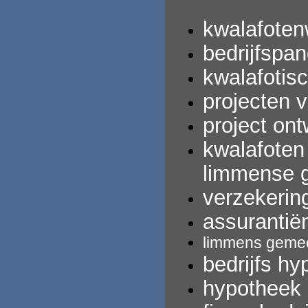
kwalafoten
bedrijfspan
kwalafotis
projecten 
project ont
kwalafoten
limmense
verzekerin
assurantië
limmens
gemee
bedrijfs
hy
hypotheek 