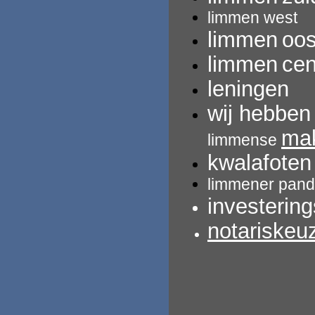
limmen west
limmen
oos
limmen
ce
leningen
wij hebbe
mak
limmense
kwalafoten
limmener pand
investerin
notariskeu