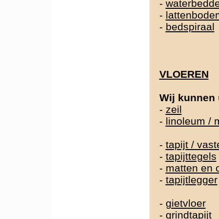
-
waterbedd
-
lattenbode
-
bedspiraal
VLOEREN
Wij kunnen 
-
zeil
-
linoleum /
-
tapijt / va
-
tapijttegels
-
matten en 
-
tapijtlegger
-
gietvloer
-
grindtapijt