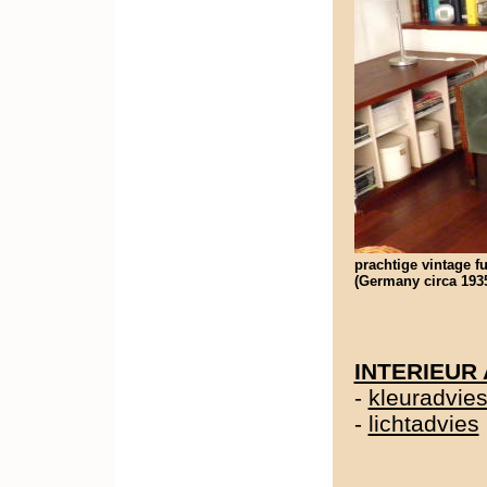
prachtige vintage fu
(Germany circa 1935
INTERIEUR
-
kleuradvie
-
lichtadvies