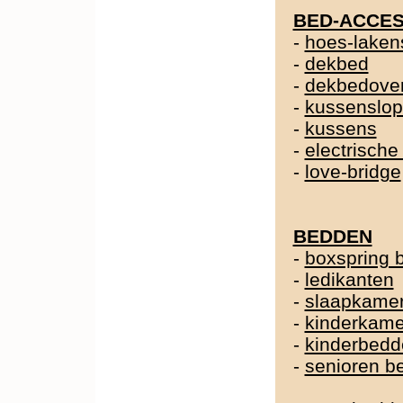
BED-ACCES
-
hoes-laken
-
dekbed
-
dekbedover
-
kussenslo
-
kussens
-
electrische
-
love-bridge
BEDDEN
-
boxspring 
-
ledikanten
-
slaapkame
-
kinderkame
-
kinderbedd
-
senioren b