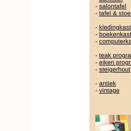
-
salontafel
-
tafel & sto
-
kledingkast
-
boekenkas
-
computerka
-
teak prog
-
eiken pro
-
steigerhout
-
antiek
-
vintage