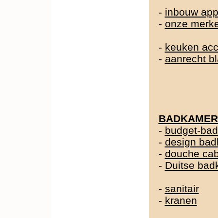
-
inbouw app
-
onze merk
-
keuken acc
-
aanrecht b
BADKAMER
-
budget-ba
-
design ba
-
douche cab
-
Duitse ba
-
sanitair
-
kranen