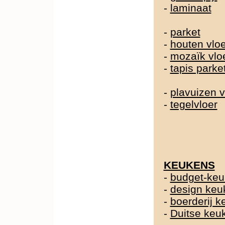
-
laminaat
-
parket
-
houten vlo
-
mozaïk vlo
-
tapis parke
-
plavuizen v
-
tegelvloer
KEUKENS
-
budget-ke
-
design keu
-
boerderij 
-
Duitse ke