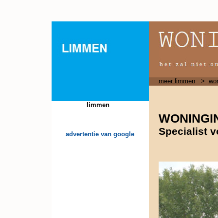
meer limmen
>
won
limmen
WONINGI
Specialist 
advertentie van google