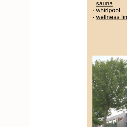
-
sauna
-
whirlpool
-
wellness l