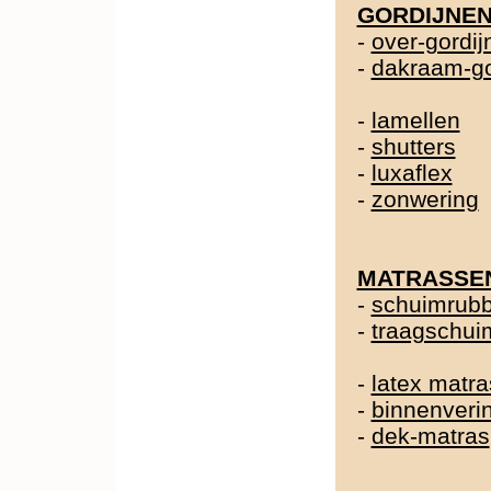
GORDIJNE
-
over-gordij
-
dakraam-go
-
lamellen
-
shutters
-
luxaflex
-
zonwering
MATRASSE
-
schuimrubb
-
traagschui
-
latex matra
-
binnenveri
-
dek-matras