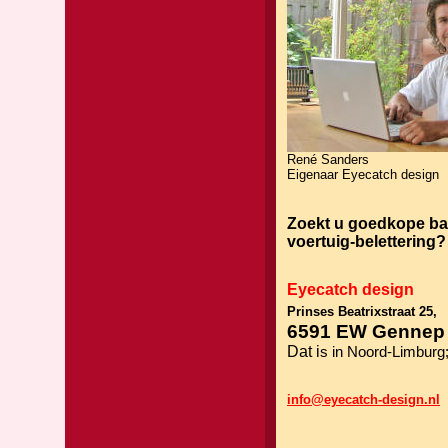
René Sanders
Eigenaar Eyecatch design
Zoekt u goedkope ba
voertuig-belettering?
Eyecatch design
Prinses Beatrixstraat 25,
6591 EW Genne
Dat i
s in Noord-Limburg
info@eyecatch-design.nl