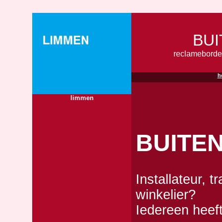
BU
reclameborde
h
limmen
BUITE
Installateur, t
winkelier?
Iedereen heef