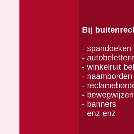
Bij buitenre
- spandoeken
- autobeletteri
- winkelruit be
- naamborden
- reclamebord
- bewegwijzer
- banners
- enz enz