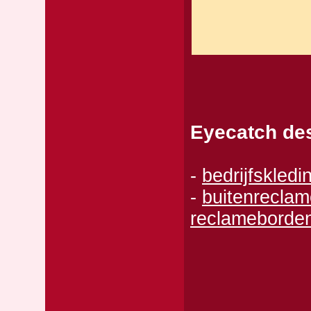
Eyecatch des
-
bedrijfskled
-
buitenreclam
reclameborde