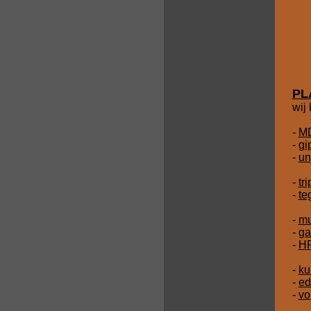
PL
wij
-
M
-
gi
-
un
-
tr
-
te
-
mu
-
ga
-
HP
-
ku
-
ed
-
vo