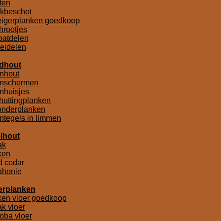
tten
kbeschot
eigerplanken goedkoop
hrootjes
batdelen
eidelen
dhout
inhout
inschermen
inhuisjes
huttingplanken
onderplanken
integels in limmen
lhout
ak
ken
d cedar
honie
erplanken
ken vloer goedkoop
ak vloer
toba vloer