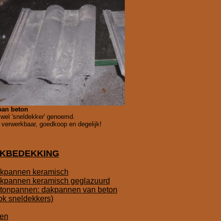
pan beton
wel 'sneldekker' genoemd.
 verwerkbaar, goedkoop en degelijk!
KBEDEKKING
kpannen keramisch
kpannen keramisch geglazuurd
tonpannen: dakpannen van beton
ok sneldekkers)
ien