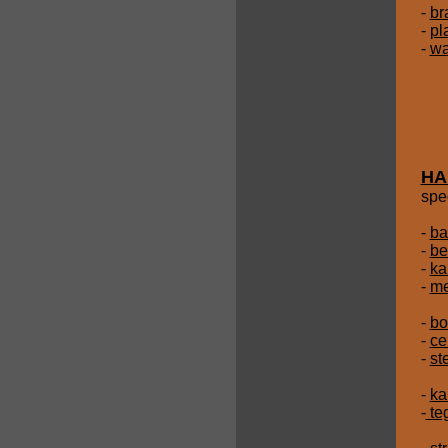
-
br
-
pl
-
wa
HA
spe
-
ba
-
be
-
ka
-
me
-
bo
-
ce
-
st
-
ka
-
teg