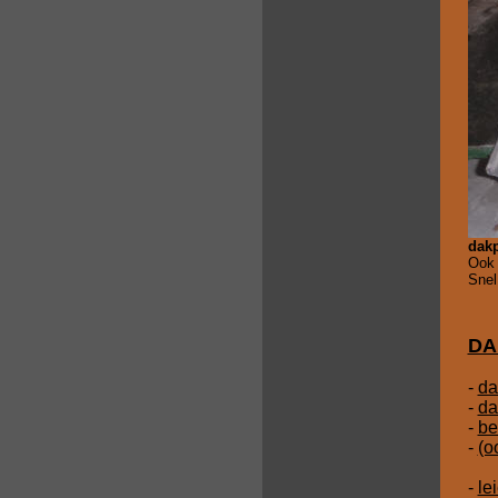
dak
Ook 
Snel
DA
-
da
-
da
-
be
-
(o
-
le