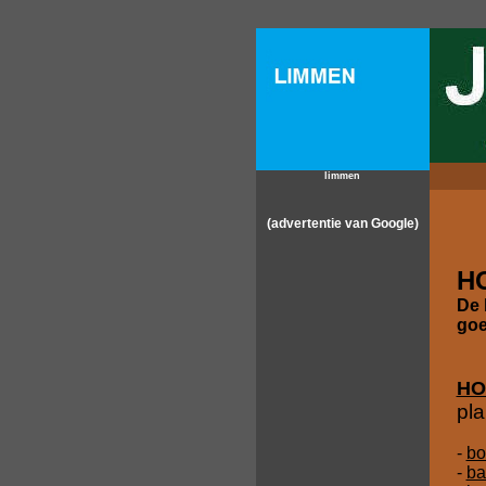
limmen
(advertentie van Google)
H
De 
goe
HO
pla
-
bo
-
ba