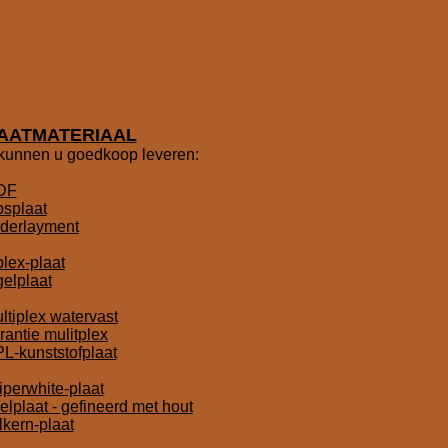
AATMATERIAAL
 kunnen u goedkoop leveren:
DF
psplaat
derlayment
iplex-plaat
gelplaat
ltiplex watervast
rantie mulitplex
L-kunststofplaat
iperwhite-plaat
elplaat - gefineerd met hout
lkern-plaat