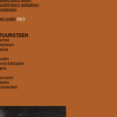
raatklinkers beton
raatklinkers gebakken
oeptegels
gel outlet
(tip!)
TUURSTEEN
rmer
ardsteen
aniet
avetin
anrechtbladen
gels
lavuizen
orpels
rnamenten