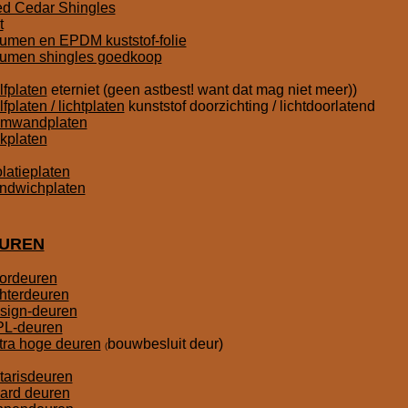
d Cedar Shingles
t
tumen en EPDM kuststof-folie
tumen shingles goedkoop
lfplaten
eterniet (geen astbest! want dat mag niet meer))
lfplaten / lichtplaten
kunststof doorzichting / lichtdoorlatend
mwandplaten
kplaten
olatieplaten
ndwichplaten
UREN
ordeuren
hterdeuren
sign-deuren
L-deuren
tra hoge deuren
bouwbesluit deur)
(
tarisdeuren
ard deuren