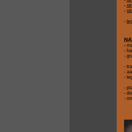
-
st
-
st
-
st
-
te
NA
-
ma
- h
- gr
- tr
- a
- te
- p
- d
- o