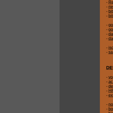
-
Re
-
rie
-
bi
-
bi
-
go
-
go
-
da
-
da
-
is
-
sa
DE
-
vo
-
ac
-
de
-
HP
-
ex
-
no
-
bo