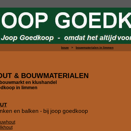
bouw
>
bouwmaterialen in limmen
OUT & BOUWMATERIALEN
bouwmarkt en klushandel
dkoop in limmen
UT
nken en balken - bij joop goedkoop
uwhout
lkhout