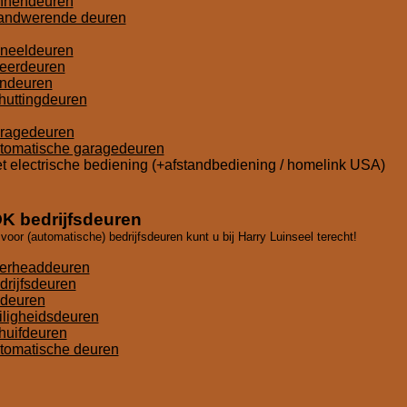
nnendeuren
andwerende deuren
neeldeuren
neerdeuren
indeuren
huttingdeuren
ragedeuren
tomatische garagedeuren
 electrische bediening (+afstandbediening / homelink USA)
K bedrijfsdeuren
voor (automatische) bedrijfsdeuren kunt u bij Harry Luinseel terecht!
erheaddeuren
drijfsdeuren
ldeuren
iligheidsdeuren
huifdeuren
tomatische deuren