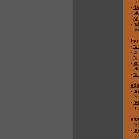
-
la
-
da
-
st
-
sc
-
ra
-
bo
har
-
tu
-
tu
-
tu
-
sc
-
vl
-
tu
ede
-
te
-
ei
-
re
-
ma
vlo
-
ei
-
te
-
ja