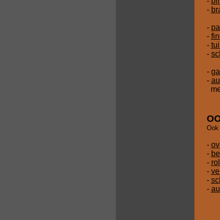
-
bi
-
br
-
pa
-
fi
-
tu
-
sc
-
ga
-
au
met
OO
Ook 
-
ov
-
be
-
ro
-
ve
-
sc
-
au