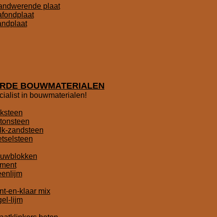
andwerende plaat
afondplaat
ndplaat
RDE BOUWMATERIALEN
cialist in bouwmaterialen!
ksteen
tonsteen
lk-zandsteen
tselsteen
uwblokken
ment
eenlijm
nt-en-klaar mix
el-lijm