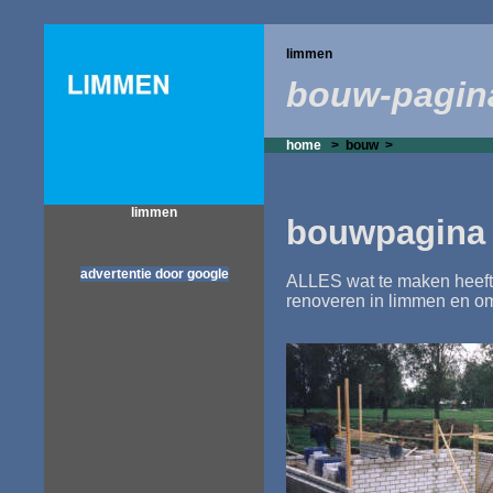
limmen
bouw-pagin
home
>
bouw >
limmen
bouwpagina
advertentie door google
ALLES wat te maken heef
renoveren in limmen en o