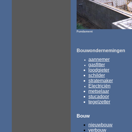
Fundament
Bouwondernemingen
aannemer
gasfitter
loodgieter
schilder
stratemaker
Electriciën
metselaar
stucadoor
tegelzetter
Bouw
nieuwbouw
verbouw