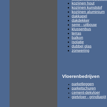
kozijnen hout
kozijnen kunststof
kozijnen aluminium
dakkapel
dakdekker
serre - uitbouw
klussenbus
terras
balkon
isolatie
dubbel glas
zonwering
Vloerenbedrijven
parketleggen
parketschuren
cement-dekvloer
gietvloer - grindtapijt