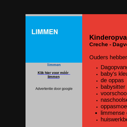
Kinderopva
Creche - Dagve
Ouders hebben
limmen
Dagopvan
baby's kle
Klik hier voor méér
limmen
de oppas
babysitter 
Advertentie door google
voorschoo
naschools
oppasmoed
limmense o
huiswerkb