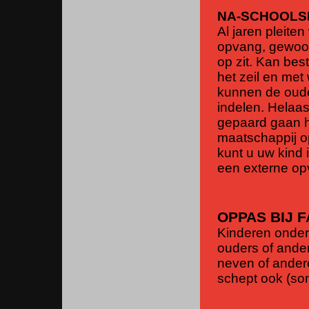
NA-SCHOOLS
Al jaren pleite
opvang, gewoon
op zit. Kan bes
het zeil en met
kunnen de ouder
indelen. Helaa
gepaard gaan h
maatschappij o
kunt u uw kind 
een externe o
OPPAS BIJ F
Kinderen onder
ouders of ander
neven of andere
schept ook (so