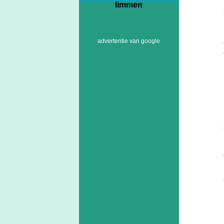
limmen
advertentie van google