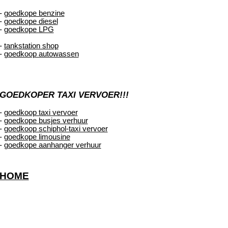
-
goedkope benzine
-
goedkope diesel
-
goedkope LPG
-
tankstation shop
-
goedkoop autowassen
GOEDKOPER TAXI VERVOER!!!
-
goedkoop taxi vervoer
-
goedkope busjes verhuur
-
goedkoop schiphol-taxi vervoer
-
goedkope limousine
-
goedkope aanhanger verhuur
HOME