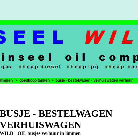
limmen
>
goedkoop tanken
> busje - bestelwagen - verhuiswagen verhuur
BUSJE - BESTELWAGEN
VERHUISWAGEN
WILD - OIL
busjes verhuur in limmen