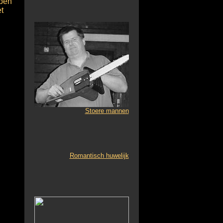
epen
t
Stoere mannen
Romantisch huwelijk